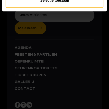
JE MAILBOX
Selectie toestaan
Jouw mailadres
Meld je aan
AGENDA
FEESTEN & PARTIJEN
OEFENRUIMTE
GEURENPOP TICKETS
TICKETS KOPEN
GALLERIJ
CONTACT