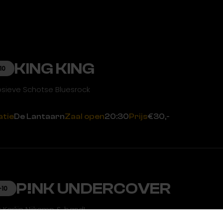
KING KING
10
osieve Schotse Bluesrock
atie
De Lantaarn
Zaal open
20:30
Prijs
€30,-
P!NK UNDERCOVER
-10
 Karlijn Nijkamp & band!