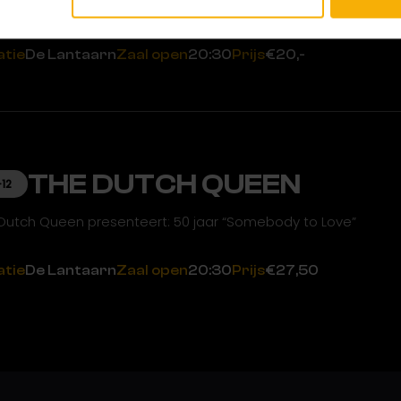
zingen gegarandeerd!
atie
De Lantaarn
Zaal open
20:30
Prijs
€20,-
THE DUTCH QUEEN
-12
Dutch Queen presenteert: 50 jaar “Somebody to Love”
atie
De Lantaarn
Zaal open
20:30
Prijs
€27,50