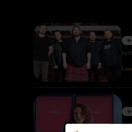
9-
Expl
Loc
10
Door