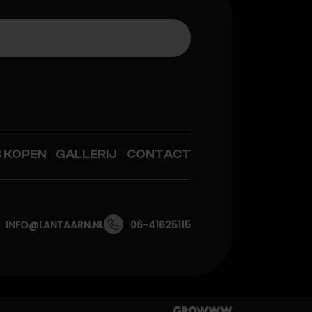
S KOPEN
GALLERIJ
CONTACT
INFO@LANTAARN.NL
06-41625115