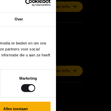
Meer info
Over
L COLLINS &
 media te bieden en om ons
ze partners voor social
nformatie die u aan ze heeft
Meer info
Marketing
S
Alles toestaan