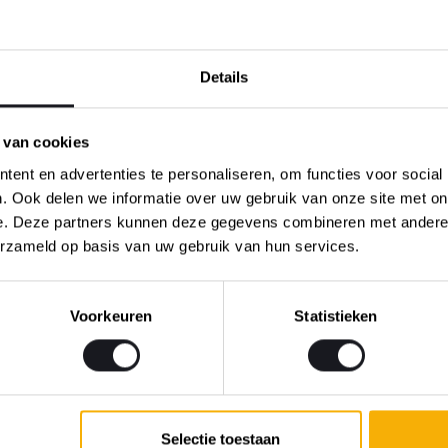
atie
De Lantaarn
Zaal open
20:30
Prijs
€20,-
Details
 van cookies
BAUKE BAKKER PLAYS PHI
-11
ent en advertenties te personaliseren, om functies voor social
GENESIS
. Ook delen we informatie over uw gebruik van onze site met on
e. Deze partners kunnen deze gegevens combineren met andere i
ibute to Phil Collins & Genesis
erzameld op basis van uw gebruik van hun services.
atie
De Lantaarn
Zaal open
15:00
Prijs
€22,50
Voorkeuren
Statistieken
TOP 2000 DOOR CREEBLE
12
Selectie toestaan