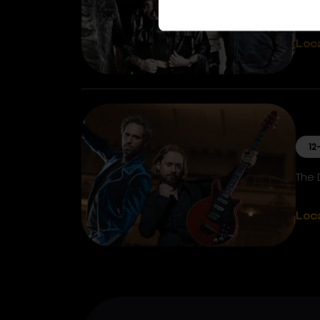
Mee
Loc
12
The 
Loc